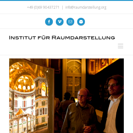
+49 (0)69 90437271
|
info@raumdarstellung.org