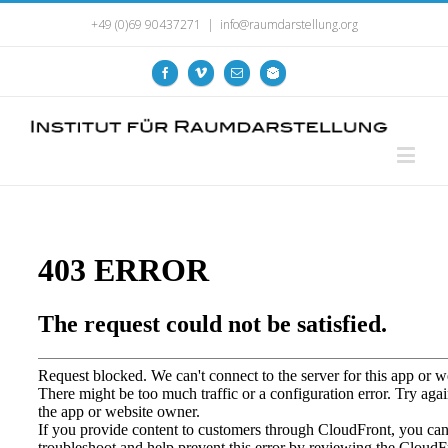
+49 (0)69 90437271
|
info@raumdarstellung.org