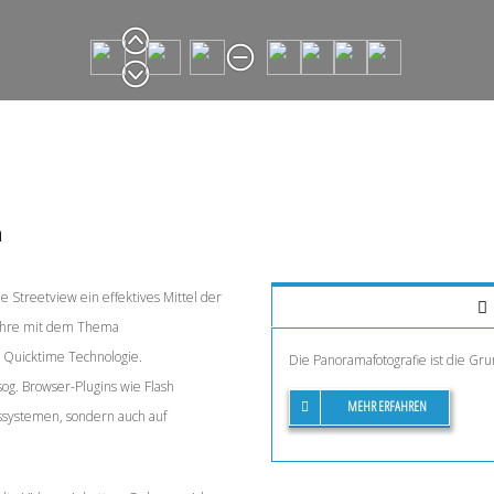
n
e Streetview ein effektives Mittel der
 Jahre mit dem Thema
 Quicktime Technologie.
Die Panoramafotografie ist die Gr
g. Browser-Plugins wie Flash
MEHR ERFAHREN
bssystemen, sondern auch auf