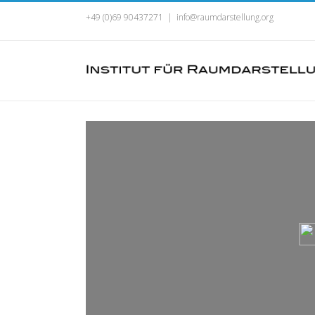
+49 (0)69 90437271
|
info@raumdarstellung.org